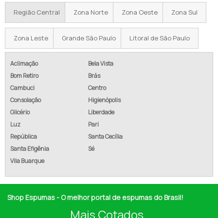
Região Central
Zona Norte
Zona Oeste
Zona Sul
Zona Leste
Grande São Paulo
Litoral de São Paulo
Aclimação
Bela Vista
Bom Retiro
Brás
Cambuci
Centro
Consolação
Higienópolis
Glicério
Liberdade
Luz
Pari
República
Santa Cecília
Santa Efigênia
Sé
Vila Buarque
Shop Espumas - O melhor portal de espumas do Brasil!
Mais Cotados