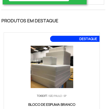
proteção e com conforto, bem estar,
compromisso social e qualidade de
vida. UM POUCO MAIS SOBRE A JANELA
ACÚSTICA DE SOBREPOR Há muitas
PRODUTOS EM DESTAQUE
maneiras eficientes de demonstrar
competência e excelência em uma
área de atuação. A Solucionne canaliza
DESTAQUE
seu...
TOKSOFT
/ SÃO PAULO - SP
BLOCO DE ESPUMA BRANCO