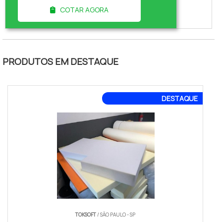
empresa líder do mercado.
COTAR AGORA
Comparando por meio do maior
marketplace da américa latina e
achando a melhor referência do
mercado. Qualidade é aqui! Quando a
PRODUTOS EM DESTAQUE
procura é por isomanta fabricante, na
Unipoli Embalagens encontrará ótima
qualidade com pagamento acessível.
DESTAQUE
MAI...
TOKSOFT
/ SÃO PAULO - SP