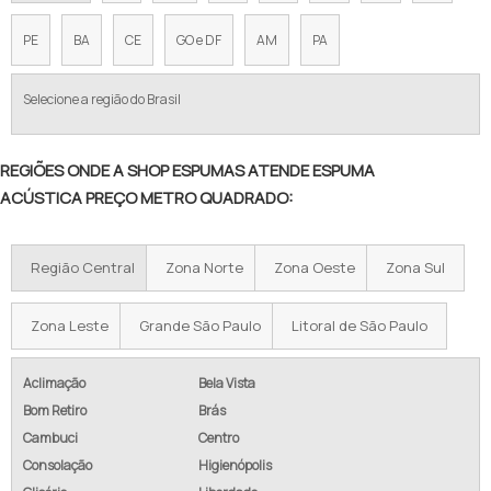
PE
BA
CE
GO e DF
AM
PA
Selecione a região do Brasil
REGIÕES ONDE A SHOP ESPUMAS ATENDE ESPUMA
ACÚSTICA PREÇO METRO QUADRADO:
Região Central
Zona Norte
Zona Oeste
Zona Sul
Zona Leste
Grande São Paulo
Litoral de São Paulo
Aclimação
Bela Vista
Bom Retiro
Brás
Cambuci
Centro
Consolação
Higienópolis