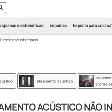
Espumas elastoméricas
Espumas
Espuma para colcho
ústico não inflamável
isolamen
cústico
jateamento acústico
profissio
LAMENTO ACÚSTICO NÃO I