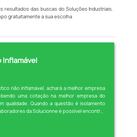
s resultados das buscas do Soluções Industriais,
mpo gratuitamente a sua escolha
 Inflamável
tico não inflamável, achará a melhor empresa
ecebendo uma cotação na melhor empresa do
m qualidade. Quando a questão é isolamento
laboradores da Solucionne é possível encontrar
conforto, bem estar, compromisso social e
 SOBRE ISOLAMENTO ACÚSTICO NÃO ...