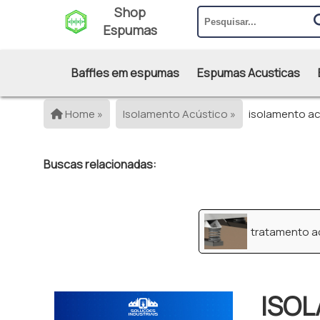
Shop
Espumas
Baffles em espumas
Espumas Acusticas
Home »
Isolamento Acústico »
isolamento ac
Buscas relacionadas:
tratamento a
ISO